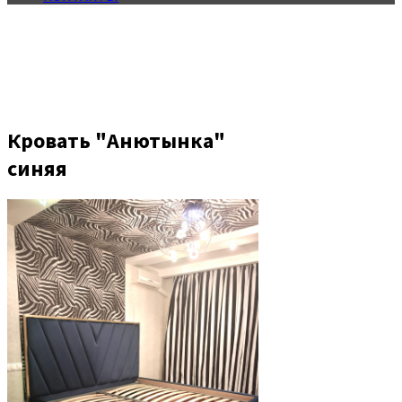
Кровать "Анютынка"
синяя