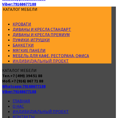
Viber:79168677188
КАТАЛОГ МЕБЕЛИ
КРОВАТИ
ДИВАНЫ И КРЕСЛА СТАНДАРТ
ДИВАНЫ И КРЕСЛА ПРЕМИУМ
ПУФИКИ-ИГРУШКИ
БАНКЕТКИ
МЯГКИЕ ПАНЕЛИ
МЕБЕЛЬ ДЛЯ КАФЕ, РЕСТОРАНА, ОФИСА
ИНДИВИДУАЛЬНЫЙ ПРОЕКТ
КАТАЛОГ МЕБЕЛИ
Тел.+7 (499) 394 51 88
Моб.+7 (916) 867 71 88
Whatsapp:79168677188
Viber:79168677188
Производство находится по адресу
ГЛАВНАЯ
г. Москва, улица Горчакова дом7
О НАС
ИНДИВИДУАЛЬНЫЙ ПРОЕКТ
КОНТАКТЫ