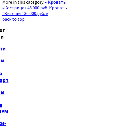
More in this category:
« Кровать
«Кострица» 48.000.руб.
Кровать
"Вителия" 30.000.руб. »
back to top
ог
ли
ти
ны
а
арт
ны
а
ИУМ
ки-