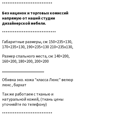
****************************
Без наценок и торговых комиссий
напрямую от нашей студии
дизайнерской мебели.
******************************
Габаритные размеры, см: 150×235×130,
170×235×130, 190×235×130 210×235х130,
Размер спального места, см: 140×200,
160×200, 180×200, 200×200
,,,,,,,,,,,,,,,,,,,,,,,,,,,,,,,,,,,,,,,,,
Обивка эко. кожа "класса Люкс" велюр
люкс , бархат
Так же работаем с тканью и
натуральной кожей, (ткань цены
уточняйте по телефону)
****************************