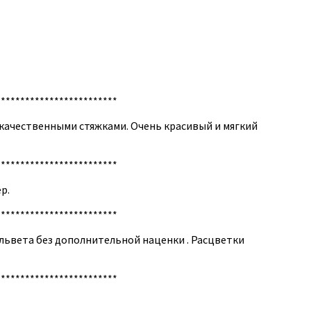
*************************
 качественными стяжками. Очень красивый и мягкий
*************************
р.
*************************
ельвета без дополнительной наценки . Расцветки
*************************