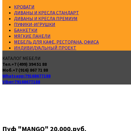
КРОВАТИ
ДИВАНЫ И КРЕСЛА СТАНДАРТ
ДИВАНЫ И КРЕСЛА ПРЕМИУМ
ПУФИКИ-ИГРУШКИ
БАНКЕТКИ
МЯГКИЕ ПАНЕЛИ
МЕБЕЛЬ ДЛЯ КАФЕ, РЕСТОРАНА, ОФИСА
ИНДИВИДУАЛЬНЫЙ ПРОЕКТ
КАТАЛОГ МЕБЕЛИ
Тел.+7 (499) 394 51 88
Моб.+7 (916) 867 71 88
Whatsapp:79168677188
Viber:79168677188
ГЛАВНАЯ
О НАС
ИНДИВИДУАЛЬНЫЙ ПРОЕКТ
Пуф "MANGO" 20.000.руб.