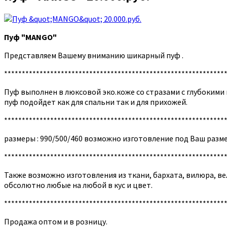
Пуф "MANGO"
Представляем Вашему вниманию шикарный пуф .
**************************************************************
Пуф выполнен в люксовой эко.коже со стразами c глубокими
пуф подойдет как для спальни так и для прихожей.
**************************************************************
размеры : 990/500/460 возможно изготовление под Ваш разме
**************************************************************
Также возможно изготовления из ткани, бархата, вилюра, в
обсолютно любые на любой в кус и цвет.
**************************************************************
Продажа оптом и в розницу.