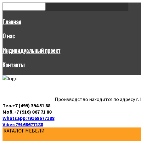
Главная
О нас
Индивидуальный проект
Контакты
Производство находится по адресу г.
Тел.+7 (499) 394 51 88
Моб.+7 (916) 867 71 88
Whatsapp:79168677188
Viber:79168677188
КАТАЛОГ МЕБЕЛИ